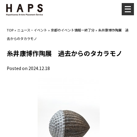
メ
ニ
ュ
TOP
»
ニュース・イベント
»
京都のイベント情報ー終了分
»
糸井康博作陶展 過
ー
去からのタカラモノ
を
開
糸井康博作陶展 過去からのタカラモノ
く
Posted on 2024.12.18