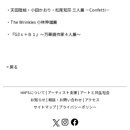
・天田理絵・小田かおり・松尾知莎 三人展 －Confetti－
・The Wrinkles 小林伸雄展
・『G3ｓ＋Ｂ１』～万華鏡作家４人展～
< 戻る
HAPSについて
|
アーティスト支援
|
アートと共生社会
お知らせ
|
相談・お問い合わせ
|
アクセス
サイトマップ
|
プライバシーポリシー