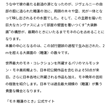
うな中で彼の最たる創造の源となったのが、ジヴェルニーの自
邸の庭に造られた睡蓮の池に、周囲の木々や空、光が一体とな
って映し出されるその水面でした。そして、この主題を描いた
巨大なカンヴァスによって部屋の壁面を覆いつくす“大装飾
画”の構想が、最期のときにいたるまでモネの心を占めることに
なります。
本展の中心となるのは、この試行錯誤の過程で生み出された、2
ｍを超える大画面の〈睡蓮〉の数々です。
世界最大のモネ・コレクションを所蔵するパリのマルモッタ
ン・モネ美術館より、日本初公開作品を含むおよそ50点が来
日。さらに日本各地に所蔵される作品も加え、モネ晩年の芸術
の極致を紹介します。日本では過去最大規模の〈睡蓮〉が集う
貴重な機会となります。
「モネ 睡蓮のとき」公式サイト