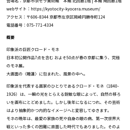
会場名：京都市京セラ美術館 本館 北回廊1階 | 本館 南回廊1階
webサイト：
https://kyotocity-kyocera.museum/
アクセス：〒606-8344 京都市左京区岡崎円勝寺町124
電話番号：075-771-4334
概要
印象派の巨匠クロード・モネ
日本初公開作品7点を含む およそ50点が春の京都に集う、究極
のモネ展。
大画面の〈睡蓮〉に包まれた、風景の中へ。
印象派を代表する画家のひとりであるクロード・モネ（1840-
1926）は、一瞬の光をとらえる鋭敏な眼によって、自然の移ろ
いを画布にとどめました。しかし後年になるにつれ、その芸術
はより抽象的かつ内的なイメージへと変容してゆきます。
モネの晩年は、最愛の家族の死や自身の眼の病、第一次世界大
戦といった多くの困難に直面した時代でもありました。そのよ