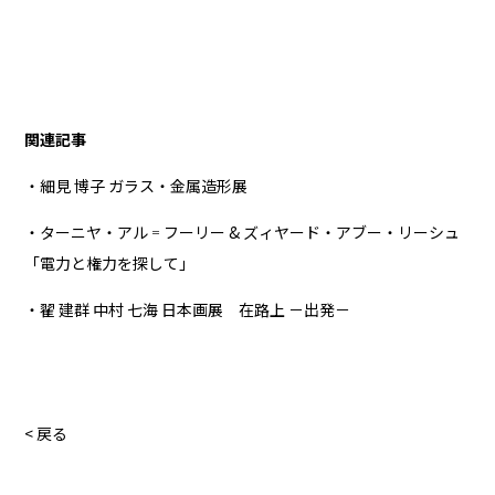
関連記事
・細見 博子 ガラス・金属造形展
・ターニヤ・アル゠フーリー & ズィヤード・アブー・リーシュ
「電力と権力を探して」
・翟 建群 中村 七海 日本画展 在路上 －出発－
< 戻る