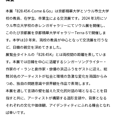
本展「828.45K-Come & Go」は京都精華大学とソウル市立大学
校の教員、在学生、卒業生による交流展です。2024 年3月にソ
ウル市立大学校の赤レンガギャラリーにてソウル展を開催し、
このたび京都展を京都精華大学ギャラリーTerra-Sで開催しま
す。本学は10 年来、両校の教員が中心となって交流展を行うな
ど、日韓の親交を深めてきました。
展覧会タイトルの「828.45K」とは両校間の距離を表していま
す。本展では日韓を中心に活躍するシンガーソングライター・
作家のイ・ランと劇作家・俳優の浜辺ふうをゲストに迎え、総
勢30名のアーティストが社会と環境の急激な変化を両国からみ
つめ、独自の問題意識や世界観を作品で表現します。
本展を通して言語の壁を越えた文化的対話の場となることを目
指すと共に、アーティストが構築する造形言語や、背景となる
それぞれの文化や価値観、アイデンティティにふれる機会となれ
ば幸いです。