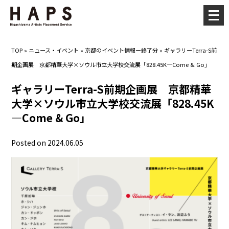
メ
ニ
ュ
TOP
»
ニュース・イベント
»
京都のイベント情報ー終了分
»
ギャラリーTerra-S前
ー
期企画展 京都精華大学×ソウル市立大学校交流展「828.45K—Come & Go」
を
開
ギャラリーTerra-S前期企画展 京都精華
く
大学×ソウル市立大学校交流展「828.45K
—Come & Go」
Posted on 2024.06.05