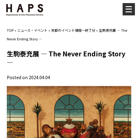
メ
ニ
ュ
TOP
»
ニュース・イベント
»
京都のイベント情報ー終了分
»
生駒泰充展 — The
ー
Never Ending Story —
を
開
生駒泰充展 — The Never Ending Story
く
—
Posted on 2024.04.04