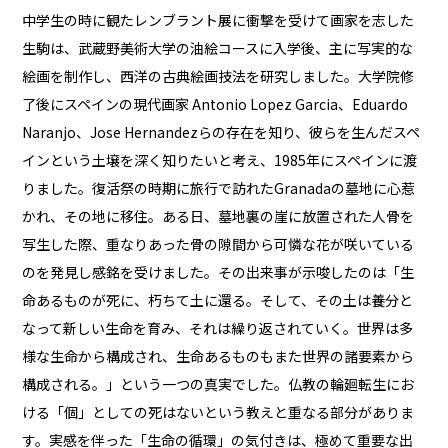
中学生の時に観たレンブラント展に衝撃を受けて画家を志した
生駒は、武蔵野美術大学の油絵コースに入学後、主に写実的な
絵画を制作し、西洋の古典絵画技法を研究しました。大学院修
了後にスペインの現代画家 Antonio Lopez Garcia、Eduardo
Naranjo、Jose Hernandezらの存在を知り、彼らを生んだスペ
インという土壌を深く知りたいと考え、1985年にスペインに渡
りました。復活祭の時期に旅行で訪れたGranadaの墓地に心惹
かれ、その地に移住。ある日、墓地裏の崖に放置された人骨を
写生した際、重なりあった骨の隙間から可憐な花が咲いている
のを発見し感銘を受けました。その出来事が示唆したのは「生
命あるものが死に、朽ちて土に還る。そして、その土は養分と
なって新しい生命を育み、それは繰り返されていく。世界は多
様な生命から構成され、生命あるものもまた世界の諸要素から
構成される。」という一つの真実でした。仏教の輪廻転生にお
ける「個」としての死はないという教えと重なる部分がありま
す。実感を伴った「生命の循環」の気付きは、極めて重要な出