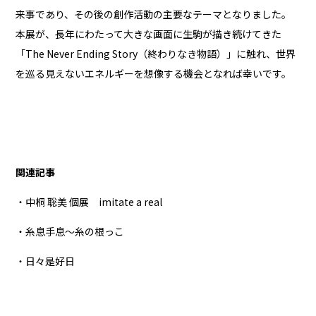
来事であり、その後の創作活動の主要なテーマとなりました。
本展が、長年にわたって大きな画面に生駒が描き続けてきた
「The Never Ending Story（終わりなき物語）」に触れ、世界
を巡る見えないエネルギーを想像する機会となれば幸いです。
関連記事
・中桐 聡美 個展 imitate a real
・糸息手息〜糸の根っこ
・日々是好日