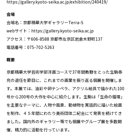
https://gallery.kyoto-seika.ac.jp/exhibition/240419/
会場
会場名：京都精華大学ギャラリーTerra-S
webサイト：
https://gallery.kyoto-seika.ac.jp
アクセス：〒606-8588 京都市左京区岩倉木野町137
電話番号：075-702-5263
概要
京都精華大学芸術学部洋画コースで37年間教鞭をとった生駒泰
充の退任を節目に、これまでの画業を振り返る個展を開催しま
す。本展では、油彩や卵テンペラ、アクリル絵具で描かれた100
号から200号の大作を中心に紹介します。生駒は「生命の循環」
を主要なテーマに、人物や風景、動植物を寓話的に描いた絵画
を制作、４５年間にわたり美術団体二紀会にて発表を続けてき
ました。国内外のギャラリー等でも個展やグループ展を多数開
催、精力的に活動を行っています。