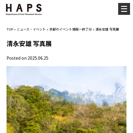
メ
ニ
ュ
TOP
»
ニュース・イベント
»
京都のイベント情報ー終了分
»
清永安雄 写真展
ー
を
清永安雄 写真展
開
く
Posted on 2025.06.25