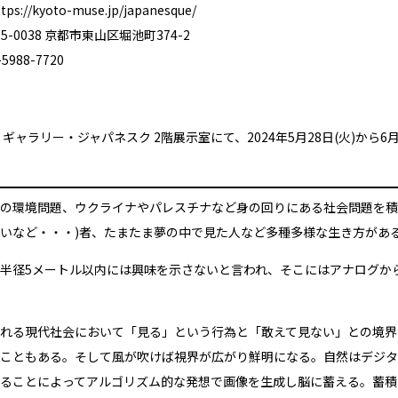
ttps://kyoto-muse.jp/japanesque/
-0038 京都市東山区堀池町374-2
988-7720
ギャラリー・ジャパネスク 2階展示室にて、2024年5月28日(火)から6月9日
の環境問題、ウクライナやパレスチナなど身の回りにある社会問題を積
いなど・・・)者、たまたま夢の中で見た人など多種多様な生き方があ
半径5メートル以内には興味を示さないと言われ、そこにはアナログか
れる現代社会において「見る」という行為と「敢えて見ない」との境界
こともある。そして風が吹けば視界が広がり鮮明になる。自然はデジタ
ることによってアルゴリズム的な発想で画像を生成し脳に蓄える。蓄積