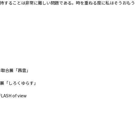
持することは非常に難しい問題である。時を重ねる度に私はそうおもう
季取合展「茜雲」
展「しろくゆらす」
ASH of view