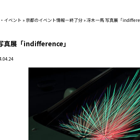
・イベント
»
京都のイベント情報ー終了分
»
冴木一馬 写真展「indiffere
真展「indifference」
4.04.24