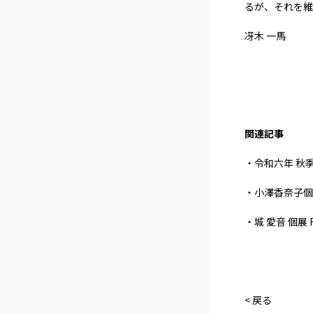
るが、それを維
冴木 一馬
関連記事
・令和六年 秋
・小澤香奈子個
・城 愛音 個展 FL
< 戻る