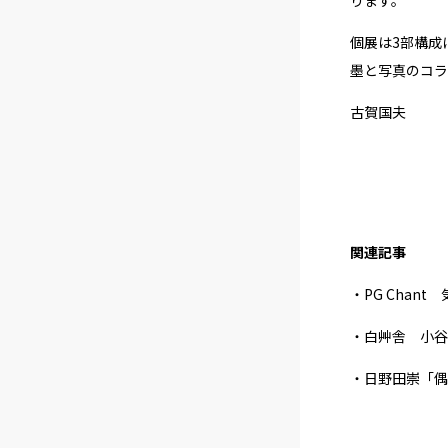
個展は3部構成
墨と写真のコラ
古賀国夫
関連記事
・PG Cha
・白艸舎 小谷
・日野田崇「偶