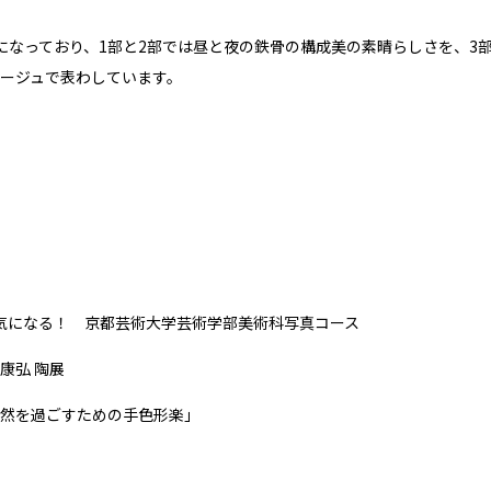
になっており、1部と2部では昼と夜の鉄骨の構成美の素晴らしさを、3
ージュで表わしています。
nt 気になる！ 京都芸術大学芸術学部美術科写真コース
康弘 陶展
然を過ごすための手色形楽」