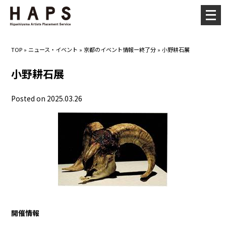
メ
ニ
ュ
TOP
»
ニュース・イベント
»
京都のイベント情報ー終了分
»
小野耕石展
ー
を
小野耕石展
開
く
Posted on 2025.03.26
開催情報