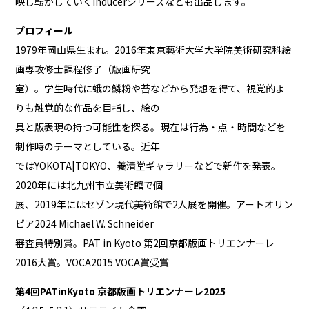
映し転がしていくInducerシリーズなども出品します。
プロフィール
1979年岡山県生まれ。2016年東京藝術大学大学院美術研究科絵
画専攻修士課程修了（版画研究
室）。学生時代に蛾の鱗粉や苔などから発想を得て、視覚的よ
りも触覚的な作品を目指し、絵の
具と版表現の持つ可能性を探る。現在は行為・点・時間などを
制作時のテーマとしている。近年
ではYOKOTA|TOKYO、養清堂ギャラリーなどで新作を発表。
2020年には北九州市立美術館で個
展、2019年にはセゾン現代美術館で2人展を開催。アートオリン
ピア2024 Michael W. Schneider
審査員特別賞。PAT in Kyoto 第2回京都版画トリエンナーレ
2016大賞。VOCA2015 VOCA賞受賞
第4回PATinKyoto
京都版画トリエンナーレ2025