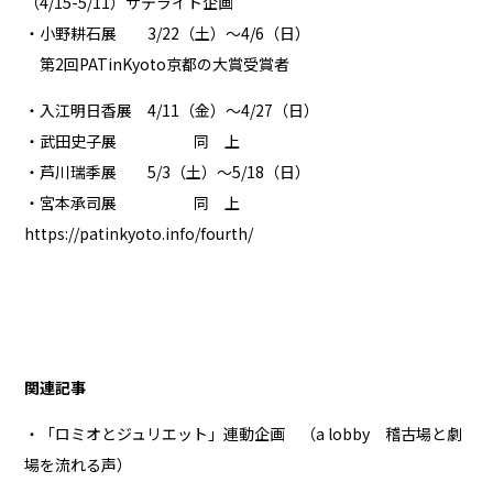
（4/15-5/11）サテライト企画
・小野耕石展 3/22（土）～4/6（日）
第2回PATinKyoto京都の大賞受賞者
・入江明日香展 4/11（金）～4/27（日）
・武田史子展 同 上
・芦川瑞季展 5/3（土）～5/18（日）
・宮本承司展 同 上
https://patinkyoto.info/fourth/
関連記事
・「ロミオとジュリエット」連動企画 （a lobby 稽古場と劇
場を流れる声）