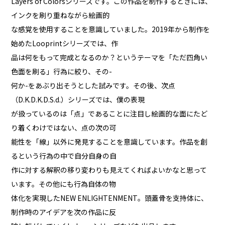
Layers of Colorsシリーズです。この作品を制作するときには、
インクを刷り重ねながら絵画的
な感覚を使用することを意識していました。2019年から制作を
始めたLooprintシリーズでは、作
品は何をもって完成となるのか？というテーマを「ただ四角い
色面を刷る」行為に絞り、その-
何か-をあぶり出そうとした試みです。その後、次点
（D.K.D.K.D.S.d.）シリーズでは、僕の表現
が扱っているのは「点」であることに注目し絵画的な面にたど
り着くわけではない、点の次の可
能性を「線」以外に発見することを意識しています。作品を創
るという行為の中で自分自身の自
作に対する解釈の移り変わりも見えてくればよいかなと思って
います。その他にも行為自体の物
体化を実現したNEW ENLIGHTENMENT。頭蓋骨を支持体に、
制作時のアイデアを次の作品に反