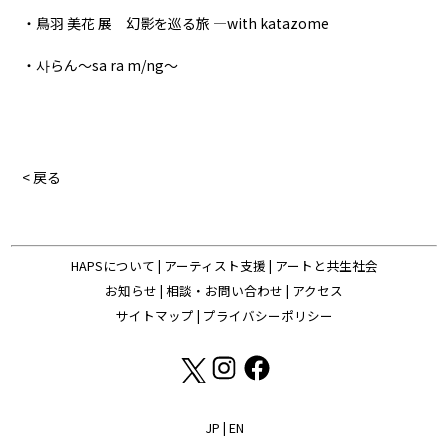
・鳥羽 美花 展 幻影を巡る旅 ―with katazome
・사らん～sa ra m/ng～
< 戻る
HAPSについて
|
アーティスト支援
|
アートと共生社会
お知らせ
|
相談・お問い合わせ
|
アクセス
サイトマップ
|
プライバシーポリシー
JP
|
EN