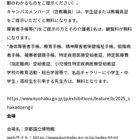
齢のわかるものをご提示ください）。
キャンパスメンバーズ（含教職員）
は、学生証または教職員証
をご提示いただくと無料になります。
障害者手帳等(*)をご提示の方とその介護者1名は、観覧料が無料
になります。
*身体障害者手帳、療育手帳、精神障害者保健福祉手帳、戦傷病
者手帳、被爆者健康手帳、特定疾患医療受給者証、特定医療費
（指定難病）受給者証、小児慢性特定疾病医療受給者証
学校の教育活動・総合学習等で、名品ギャラリーに小学生・中
学生・高校生を引率する先生方は、無料となります。
https://www.kyohaku.go.jp/jp/exhibitions/feature/b/2025_s
hakadoengi/
会場
会場名：京都国立博物館
webサイト：
https://www.kyohaku.go.jp/jp/index.html