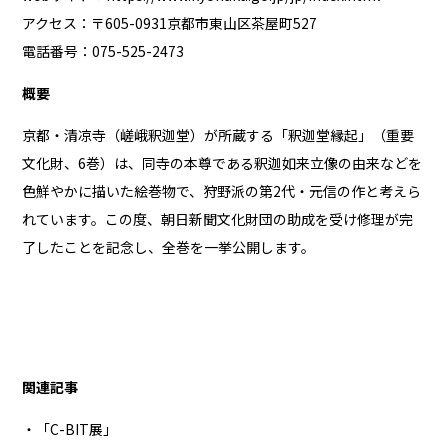
アクセス：〒605-0931京都市東山区茶屋町527
電話番号：075-525-2473
概要
京都・清凉寺（嵯峨釈迦堂）が所蔵する「釈迦堂縁起」（重要
文化財、6巻）は、同寺の本尊である釈迦如来立像の由来などを
色鮮やかに描いた絵巻物で、狩野派の第2代・元信の作と考えら
れています。この度、朝日新聞文化財団の助成を受け修理が完
了したことを記念し、全巻を一挙公開します。
関連記事
・「C-BIT展」