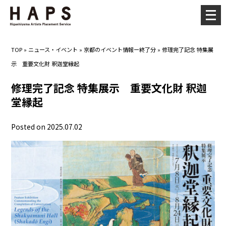
メ
ニ
ュ
TOP
»
ニュース・イベント
»
京都のイベント情報ー終了分
»
修理完了記念 特集展
ー
示 重要文化財 釈迦堂縁起
を
開
修理完了記念 特集展示 重要文化財 釈迦
く
堂縁起
Posted on 2025.07.02