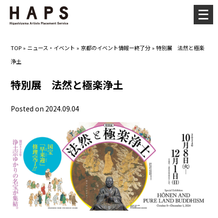
メ
ニ
ュ
TOP
»
ニュース・イベント
»
京都のイベント情報ー終了分
»
特別展 法然と極楽
ー
浄土
を
開
特別展 法然と極楽浄土
く
Posted on 2024.09.04