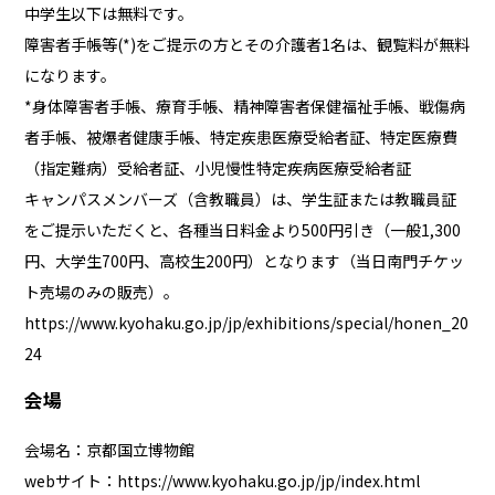
中学生以下は無料です。
障害者手帳等(*)をご提示の方とその介護者1名は、観覧料が無料
になります。
*身体障害者手帳、療育手帳、精神障害者保健福祉手帳、戦傷病
者手帳、被爆者健康手帳、特定疾患医療受給者証、特定医療費
（指定難病）受給者証、小児慢性特定疾病医療受給者証
キャンパスメンバーズ（含教職員）
は、学生証または教職員証
をご提示いただくと、各種当日料金より500円引き（一般1,300
円、大学生700円、高校生200円）となります（当日南門チケッ
ト売場のみの販売）。
https://www.kyohaku.go.jp/jp/exhibitions/special/honen_20
24
会場
会場名：京都国立博物館
webサイト：
https://www.kyohaku.go.jp/jp/index.html