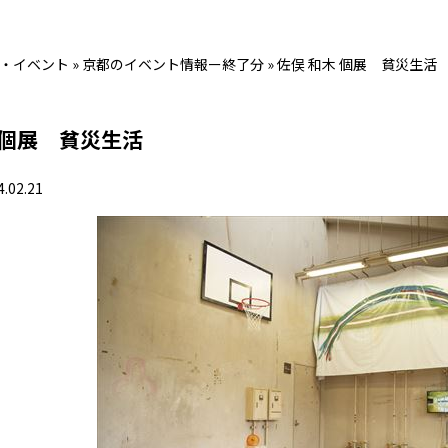
・イベント
»
京都のイベント情報ー終了分
»
佐俣 和木 個展 貧災生活
 個展 貧災生活
4.02.21