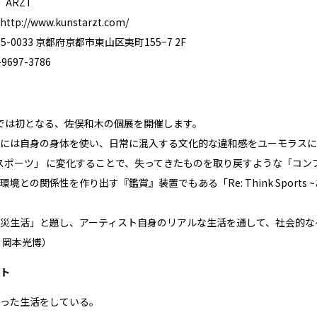
 ARZT
http://www.kunstarzt.com/
-0033 京都府京都市東山区夷町155−7 2F
697-3786
ZT では初となる、佐俣和木の個展を開催します。
には自身の身体を使い、日常に混入する文化的な違和感をユーモラスに
「スポーツ」 に変化することで、失ってきたものを取り戻すような「コンプ
境との関係性を作り出す『鑑賞』装置でもある「Re: Think Sport
災生活」と題し、アーティスト自身のリアルな生活を通して、社会的な
T 岡本光博）
ト
った生活をしている。