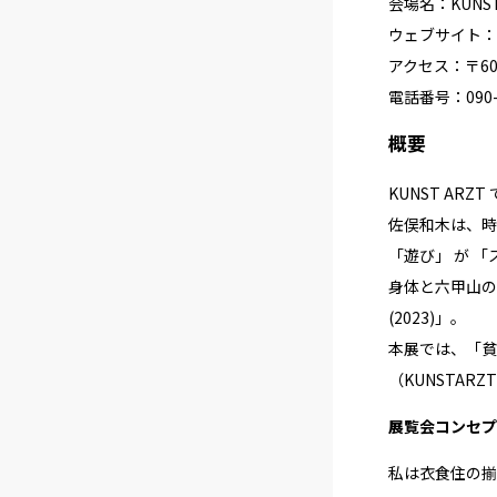
会場名：KUNST
ウェブサイト：
アクセス：〒605
電話番号：090-9
概要
KUNST AR
佐俣和木は、時
「遊び」 が 
身体と六甲山の環
(2023)」。
本展では、「貧
（KUNSTARZ
展覧会コンセプ
私は衣食住の揃