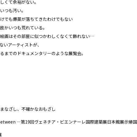
しくて余裕がない。
いつも汚い。
けでも爆薬が落ちてきたわけでもない
故かいつも荒れている。
絵画はその部屋に似つかわしくなくて飾れない…
ないアーティストが、
るまでのドキュメンタリーのような展覧会。
まなざし、不確かなおもざし
Between ―第19回ヴェネチア・ビエンナーレ国際建築展日本館展示帰
展