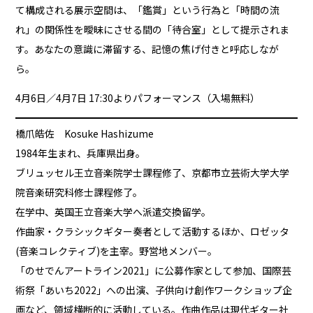
て構成される展示空間は、「鑑賞」という行為と「時間の流
れ」の関係性を曖昧にさせる間の「待合室」として提示されま
す。あなたの意識に滞留する、記憶の焦げ付きと呼応しなが
ら。
4月6日／4月7日 17:30よりパフォーマンス（入場無料）
橋爪皓佐 Kosuke Hashizume
1984年生まれ、兵庫県出身。
ブリュッセル王立音楽院学士課程修了、京都市立芸術大学大学
院音楽研究科修士課程修了。
在学中、英国王立音楽大学へ派遣交換留学。
作曲家・クラシックギター奏者として活動するほか、ロゼッタ
(音楽コレクティブ)を主宰。野営地メンバー。
「のせでんアートライン2021」に公募作家として参加、国際芸
術祭「あいち2022」への出演、子供向け創作ワークショップ企
画など、領域横断的に活動している。作曲作品は現代ギター社