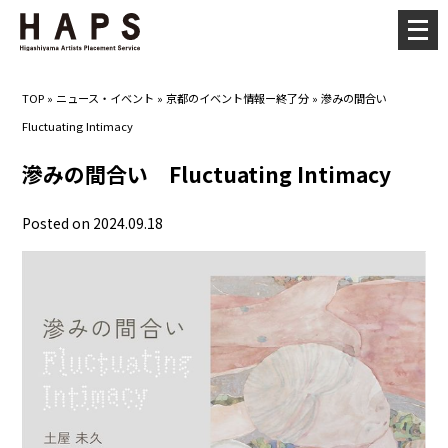
メ
ニ
ュ
TOP
»
ニュース・イベント
»
京都のイベント情報ー終了分
»
滲みの間合い
ー
Fluctuating Intimacy
を
開
滲みの間合い Fluctuating Intimacy
く
Posted on 2024.09.18