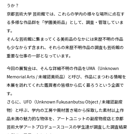
うか？
京都芸術大学 芸術館では、これらの学内の様々な場所に点在す
る多様な作品群を「学園美術品」として、調査・管理していま
す。
そんな芸術館に集まってくる美術品のなかには来歴不明の作品
も少なからず含まれ、それらの来歴不明作品の調査も芸術館の
重要な仕事の一部となっています。
今回の展覧会は、そんな詳細不明の作品をUMA（Unknown
Memorial Arts / 未確認美術品）と呼び、作品にまつわる情報を
本展を訪れてくれた鑑賞者の皆様から広く募ろうという企画で
す。
さらに、UFO（Unknown Fukusanbutsu Object / 未確認副産
物）と呼ぶ、学内の工房や廃材置き場から採取した素材以上作
品未満の魅力的な物体を、アートユニットの副産物産店と京都
芸術大学アートプロデュースコースの学生達が調査した調査結果