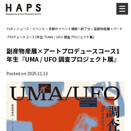
メ
ニ
ュ
TOP
»
ニュース・イベント
»
京都のイベント情報ー終了分
»
副産物産展×アート
ー
プロデュースコース1年生『UMA / UFO 調査プロジェクト展』
を
開
副産物産展×アートプロデュースコース1
く
年生『UMA / UFO 調査プロジェクト展』
Posted on 2025.11.13