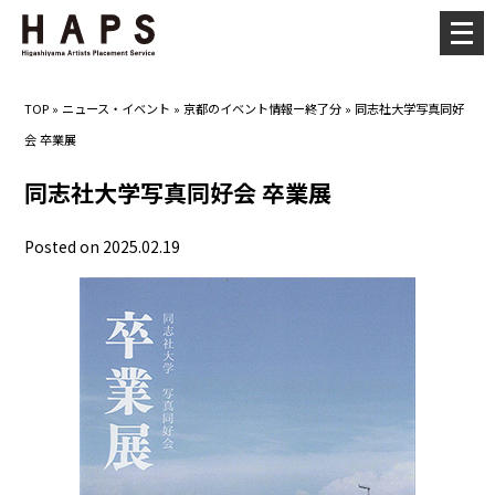
メ
ニ
ュ
TOP
»
ニュース・イベント
»
京都のイベント情報ー終了分
»
同志社大学写真同好
ー
会 卒業展
を
開
同志社大学写真同好会 卒業展
く
Posted on 2025.02.19