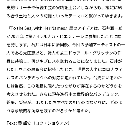
史的リサーチや伝統工芸の実践を土台としながらも、複雑に絡
み合う土地と人々の記憶といったテーマへと繋がってゆきます。
『To the Sea, with Her Names』展のアイデアは、石井潤一郎
が2021年に第2回ラルナカ・ビエンナーレに参加したことに端
を発します。石井は日本に帰国後、今回の参加アーティストの一
人である太田恵以と、詩人の故エドゥアール・グリッサンの作
品に共鳴し、再びキプロスを訪れることになりました。石井が
わたしをこの展覧会に招待したとき、 世界の大半はコロナウィ
ルスのパンデミックへの対応に追われていた。台湾にいるわた
しは当然、この離島に隠れたつながりが存在するのかどうかを
考えさせられた。さらに現在進行中の世界的なパンデミック、
紛争、災害が、 わたしたちすべての相互のつながりに、どのよ
うな永続的な洞察を残すのだろうかと考えた。
Text : 黄 韶安（コウ・ショウアン）