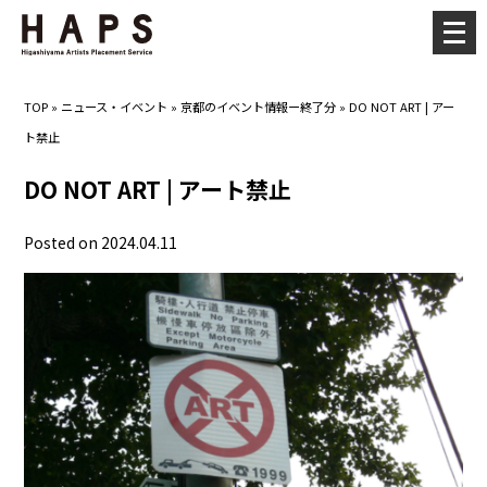
メ
ニ
ュ
TOP
»
ニュース・イベント
»
京都のイベント情報ー終了分
»
DO NOT ART | アー
ー
ト禁止
を
開
DO NOT ART | アート禁止
く
Posted on 2024.04.11