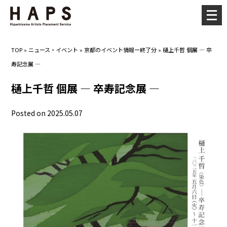
メ
ニ
ュ
TOP
»
ニュース・イベント
»
京都のイベント情報ー終了分
»
樋上千哲 個展 ― 卒
ー
寿記念展 ―
を
開
樋上千哲 個展 ― 卒寿記念展 ―
く
Posted on 2025.05.07