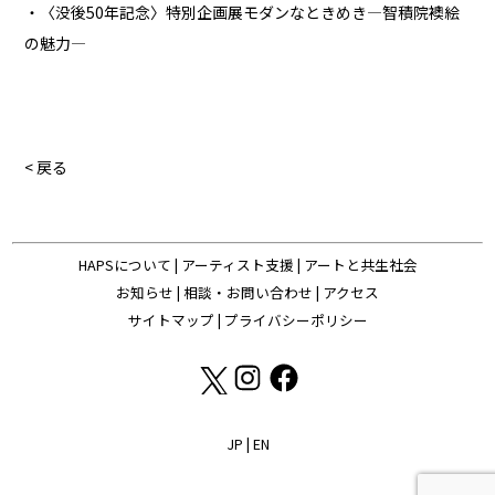
・〈没後50年記念〉特別企画展モダンなときめき―智積院襖絵
の魅力―
< 戻る
HAPSについて
|
アーティスト支援
|
アートと共生社会
お知らせ
|
相談・お問い合わせ
|
アクセス
サイトマップ
|
プライバシーポリシー
JP
|
EN