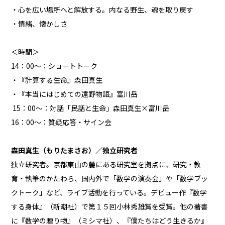
・心を広い場所へと解放する。内なる野生、魂を取り戻す
・情緒、懐かしさ
＜時間＞
14：00〜：ショートトーク
・『計算する生命』森田真生
・『本当にはじめての遠野物語』富川岳
15：00〜：対話「民話と生命」森田真生×富川岳
16：00〜：質疑応答・サイン会
森田真生（もりたまさお）／独立研究者
独立研究者。京都東山の麓にある研究室を拠点に、研究・教
育・執筆のかたわら、国内外で「数学の演奏会」や「数学ブッ
クトーク」など、ライブ活動を行っている。デビュー作『数学
する身体』（新潮社）で第１５回小林秀雄賞を受賞。他の著書
に『数学の贈り物』（ミシマ社）、『僕たちはどう生きるか』