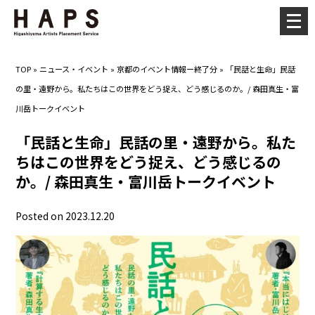
メ
ニ
ュ
TOP
»
ニュース・イベント
»
京都のイベント情報ー終了分
»
「民話と生命」民話
ー
の里・遠野から。私たちはこの世界をどう捉え、どう感じるのか。/ 森田真生・富
を
川岳トークイベント
開
く
「民話と生命」民話の里・遠野から。私た
ちはこの世界をどう捉え、どう感じるの
か。/ 森田真生・富川岳トークイベント
Posted on 2023.12.20