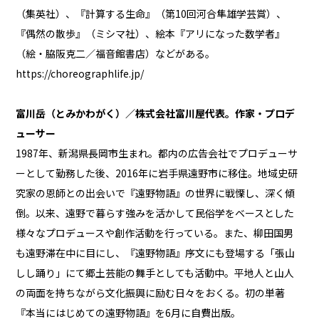
（集英社）、『計算する生命』（第10回河合隼雄学芸賞）、
『偶然の散歩』（ミシマ社）、絵本『アリになった数学者』
（絵・脇阪克二／福音館書店）などがある。
https://choreographlife.jp/
富川岳（とみかわがく）／株式会社富川屋代表。作家・プロデ
ューサー
1987年、新潟県長岡市生まれ。都内の広告会社でプロデューサ
ーとして勤務した後、2016年に岩手県遠野市に移住。地域史研
究家の恩師との出会いで『遠野物語』の世界に戦慄し、深く傾
倒。以来、遠野で暮らす強みを活かして民俗学をベースとした
様々なプロデュースや創作活動を行っている。また、柳田国男
も遠野滞在中に目にし、『遠野物語』序文にも登場する「張山
しし踊り」にて郷土芸能の舞手としても活動中。平地人と山人
の両面を持ちながら文化振興に励む日々をおくる。初の単著
『本当にはじめての遠野物語』を6月に自費出版。