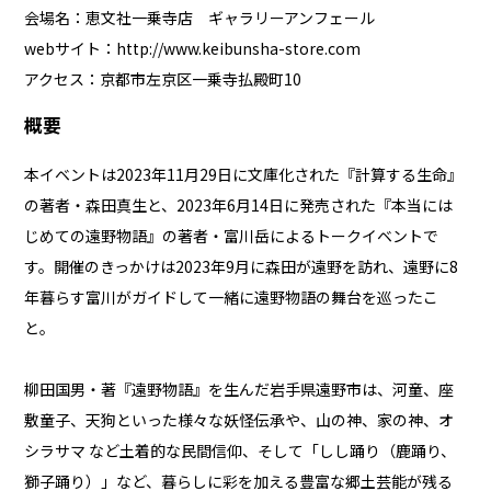
会場名：恵文社一乗寺店 ギャラリーアンフェール
webサイト：
http://www.keibunsha-store.com
アクセス：京都市左京区一乗寺払殿町10
概要
本イベントは2023年11月29日に文庫化された『
計算する生命
』
の著者・森田真生と、2023年6月14日に発売された『
本当には
じめての遠野物語
』の著者・富川岳によるトークイベントで
す。開催のきっかけは2023年9月に森田が遠野を訪れ、遠野に8
年暮らす富川がガイドして一緒に遠野物語の舞台を巡ったこ
と。
柳田国男・著『遠野物語』を生んだ岩手県遠野市は、河童、座
敷童子、天狗といった様々な妖怪伝承や、山の神、家の神、オ
シラサマ など土着的な民間信仰、そして「しし踊り（鹿踊り、
獅子踊り）」など、暮らしに彩を加える豊富な郷土芸能が残る