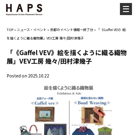
メ
ニ
ュ
TOP
»
ニュース・イベント
»
京都のイベント情報ー終了分
»
「《Gaffel VEV》絵
ー
を描くように織る織物展」VEV工房 幾々/田村津幾子
を
開
「《Gaffel VEV》絵を描くように織る織物
く
展」VEV工房 幾々/田村津幾子
Posted on 2025.10.22