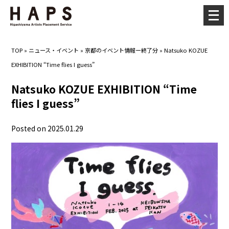
メ
ニ
ュ
TOP
»
ニュース・イベント
»
京都のイベント情報ー終了分
»
Natsuko KOZUE
ー
EXHIBITION “Time flies I guess”
を
開
Natsuko KOZUE EXHIBITION “Time
く
flies I guess”
Posted on 2025.01.29