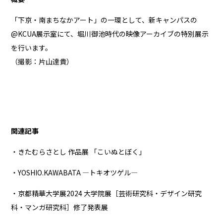
「
下京・南まちなかアート
」の一環として、新キャンパスの
@KCUA展示室にて、堀川御池時代の映像アーカイブの特別展示
を行います。
（撮影：片山達貴）
関連記事
・きたむらさとし 作品展 「こいぬとぼく」
・YOSHIO.KAWABATA ―トキオツゲル―
・京都精華大学展2024 大学院展［芸術研究科・デザイン研究
科・マンガ研究科］修了発表展