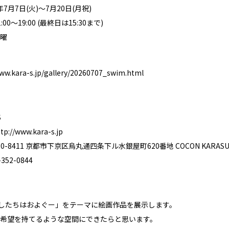
年7月7日(火)〜7月20日(月祝)
0～19:00 (最終日は15:30まで)
曜
www.kara-s.jp/gallery/20260707_swim.html
S
tp://www.kara-s.jp
-8411 京都市下京区烏丸通四条下ル水銀屋町620番地 COCON KARASUM
52-0844
わたしたちはおよぐー」をテーマに絵画作品を展示します。
希望を持てるような空間にできたらと思います。