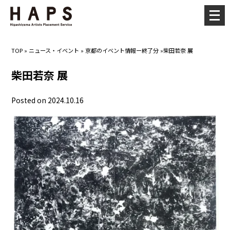
メ
ニ
ュ
TOP
»
ニュース・イベント
»
京都のイベント情報ー終了分
»
​​柴田若奈 展​​
ー
を
​​柴田若奈 展​​
開
く
Posted on 2024.10.16