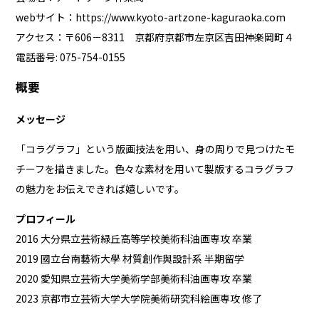
webサイト：
https://www.kyoto-artzone-kaguraoka.com
アクセス：〒606－8311 京都府京都市左京区吉田神楽岡町４
電話番号: 075-754-0155
概要
メッセージ
「コラグラフ」という版画技法を用い、身の周りで見つけたモ
チーフを描きました。色々な素材を用いて製版するコラグラフ
の魅力をお伝えできれば嬉しいです。​
プロフィール
2016 大分県立芸術緑丘高等学校美術科油画専攻 卒業
2019 國立台南藝術大學 材質創作與設計系 半期留学
2020 愛知県立芸術大学美術学部美術科油画専攻 卒業
2023 京都市立芸術大学大学院美術研究科絵画専攻 修了