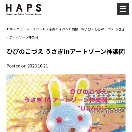
メ
ニ
ュ
TOP
»
ニュース・イベント
»
京都のイベント情報ー終了分
»
ひびのこづえ うさぎ
ー
inアートゾーン神楽岡
を
開
ひびのこづえ うさぎinアートゾーン神楽岡
く
Posted on 2023.10.21