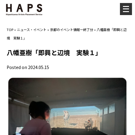
メ
ニ
ュ
TOP
»
ニュース・イベント
»
京都のイベント情報ー終了分
»
八幡亜樹「即興と辺
ー
境 実験１」
を
開
八幡亜樹「即興と辺境 実験１」
く
Posted on 2024.05.15