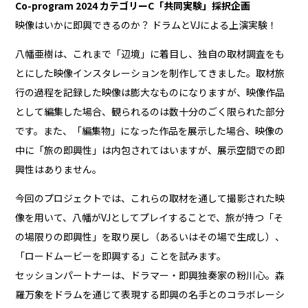
Co-program 2024 カテゴリーC「共同実験」採択企画
映像はいかに即興できるのか？ ドラムとVJによる上演実験！
八幡亜樹は、これまで「辺境」に着目し、独自の取材調査をも
とにした映像インスタレーションを制作してきました。取材旅
行の過程を記録した映像は膨大なものになりますが、映像作品
として編集した場合、観られるのは数十分のごく限られた部分
です。また、「編集物」になった作品を展示した場合、映像の
中に「旅の即興性」は内包されてはいますが、展示空間での即
興性はありません。
今回のプロジェクトでは、これらの取材を通して撮影された映
像を用いて、八幡がVJとしてプレイすることで、旅が持つ「そ
の場限りの即興性」を取り戻し（あるいはその場で生成し）、
「ロードムービーを即興する」ことを試みます。
セッションパートナーは、ドラマー・即興独奏家の粉川心。森
羅万象をドラムを通じて表現する即興の名手とのコラボレーシ