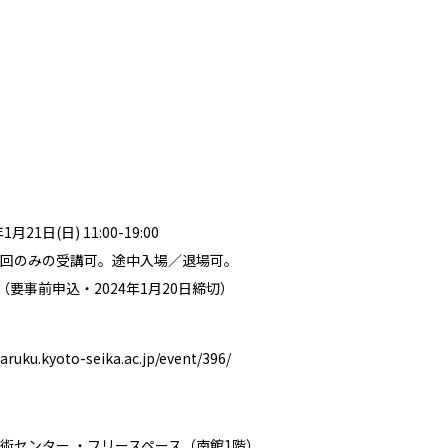
21日(日) 11:00-19:00
回のみの受講可。途中入場／退場可。
（要事前申込・2024年1月20日締切）
-aruku.kyoto-seika.ac.jp/event/396/
術センター ・フリースペース（南館1階）