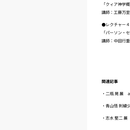
「クィア神学概
講師：工藤万里
●
レクチャー４ 1
「パーソン・セ
講師：中田行重
関連記事
・二瓶 晃 展 al
・青山悟 刺繍少年
・志水 堅二 展 日