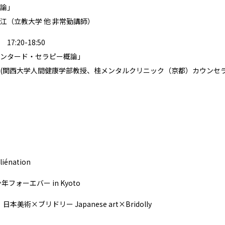
論」
江（立教大学 他 非常勤講師）
7:20-18:50
ンタード・セラピー概論」
(関西大学人間健康学部教授、桂メンタルクリニック（京都）カウンセラー、
iénation
フォーエバー in Kyoto
本美術×ブリドリー Japanese art×Bridolly