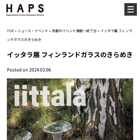
メ
ニ
ュ
TOP
»
ニュース・イベント
»
京都のイベント情報ー終了分
»
イッタラ展 フィンラ
ー
ンドガラスのきらめき
を
開
イッタラ展 フィンランドガラスのきらめき
く
Posted on 2024.03.06