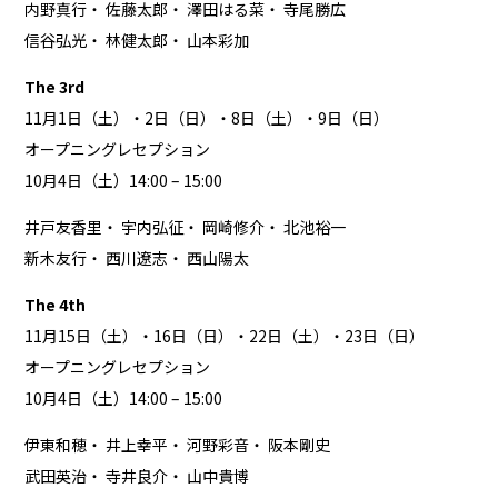
内野真行
・
佐藤太郎
・
澤田はる菜
・
寺尾勝広
信谷弘光
・
林健太郎
・
山本彩加
The 3rd
11月1日（土）・2日（日）・8日（土）・9日（日）
オープニングレセプション
10月4日（土）14:00 – 15:00
井戸友香里
・
宇内弘征
・
岡崎修介
・
北池裕一
新木友行
・
西川遼志
・
西山陽太
The 4th
11月15日（土）・16日（日）・22日（土）・23日（日）
オープニングレセプション
10月4日（土）14:00 – 15:00
伊東和穂
・
井上幸平
・
河野彩音
・
阪本剛史
武田英治
・
寺井良介
・
山中貴博