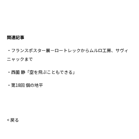
関連記事
・フランスポスター展－ロートレックからムルロ工房、サヴィ
ニャックまで
・西薗 静「空を飛ぶこともできる」
・第18回 個の地平
< 戻る