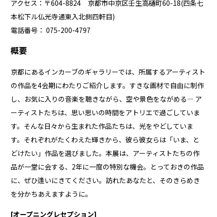
アクセス：〒604-8824 京都市中京区壬生高樋町60-18(四条七
本松下ル仏光寺通東入北側四軒目)
電話番号： 075-200-4797
概要
京都にあるインカーブのギャラリーでは、所属するアーティスト
の作品を4会期にわたりご紹介します。すきな画材で自由に制作
し、お気に入りの音楽を聴きながら、空や景色をながめる― ア
ーティストたちは、思い思いの時間をアトリエで過ごしていま
す。そんな日々から生まれた作品たちは、光をやどしていま
す。それぞれがたくわえた輝きから、彼ら彼女らは「いま、と
どけたい」作品を選びました。本展は、アーティストたちの作
品が一堂に会する、2年に一度の特別な機会。とっておきの作品
に、ぜひ逢いにきてください。訪れたあなたと、そのきらめき
を分かちあえますように。
[オープニングレセプション]