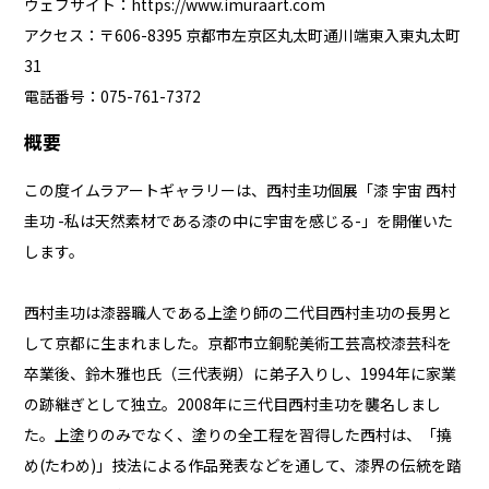
ウェブサイト：
https://www.imuraart.com
アクセス：〒606-8395 京都市左京区丸太町通川端東入東丸太町
31
電話番号：075-761-7372
概要
この度イムラアートギャラリーは、西村圭功個展「漆 宇宙 西村
圭功 -私は天然素材である漆の中に宇宙を感じる-」を開催いた
します。
西村圭功は漆器職人である上塗り師の二代目西村圭功の長男と
して京都に生まれました。京都市立銅駝美術工芸高校漆芸科を
卒業後、鈴木雅也氏（三代表朔）に弟子入りし、1994年に家業
の跡継ぎとして独立。2008年に三代目西村圭功を襲名しまし
た。上塗りのみでなく、塗りの全工程を習得した西村は、「撓
め(たわめ)」技法による作品発表などを通して、漆界の伝統を踏