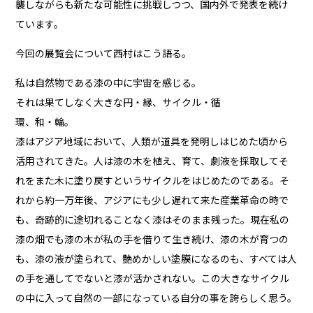
襲しながらも新たな可能性に挑戦しつつ、国内外で発表を続け
ています。
今回の展覧会について西村はこう語る。
私は自然物である漆の中に宇宙を感じる。
それは果てしなく大きな円・縁、サイクル・循
環、和・輪。
漆はアジア地域において、人類が道具を発明しはじめた頃から
活用されてきた。人は漆の木を植え、育て、劇液を採取してそ
れをまた木に塗り戻すというサイクルをはじめたのである。そ
れから約一万年後、アジアにも少し遅れて来た産業革命の時で
も、奇跡的に途切れることなく漆はそのまま残った。現在私の
漆の畑でも漆の木が私の手を借りて生き続け、漆の木が育つの
も、漆の液が塗られて、艶めかしい塗膜になるのも、すべては人
の手を通してでないと漆が活かされない。この大きなサイクル
の中に入って自然の一部になっている自分の事を誇らしく思う。