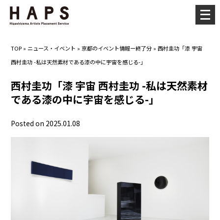
メ
ニ
ュ
TOP
»
ニュース・イベント
»
京都のイベント情報ー終了分
»
西村圭功「漆 宇宙
ー
西村圭功 -私は天然素材である漆の中に宇宙を感じる-」
を
開
西村圭功「漆 宇宙 西村圭功 -私は天然素材
く
である漆の中に宇宙を感じる-」
Posted on 2025.01.08