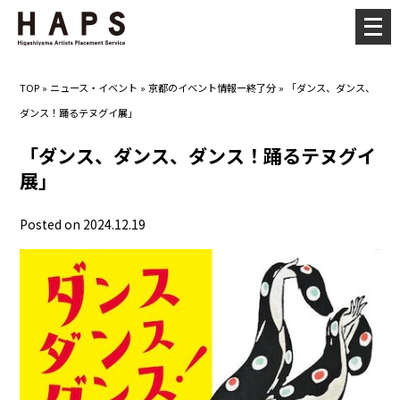
メ
ニ
ュ
TOP
»
ニュース・イベント
»
京都のイベント情報ー終了分
»
「ダンス、ダンス、
ー
ダンス！踊るテヌグイ展」
を
開
「ダンス、ダンス、ダンス！踊るテヌグイ
く
展」
Posted on 2024.12.19