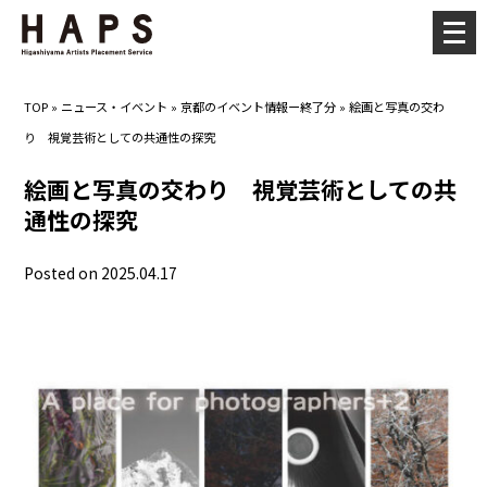
メ
ニ
ュ
TOP
»
ニュース・イベント
»
京都のイベント情報ー終了分
»
絵画と写真の交わ
ー
り 視覚芸術としての共通性の探究
を
開
絵画と写真の交わり 視覚芸術としての共
く
通性の探究
Posted on 2025.04.17