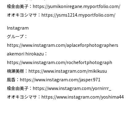
楡金由美子：
https://yumikoniregane.myportfolio.com/
オオキヨシマサ：
https://ysms1214.myportfolio.com/
Instagram
グループ：
https://www.instagram.com/aplaceforphotographers
akemori hirokazu：
https://www.instagram.com/rochefortphotograph
楠瀬美樹：
https://www.instagram.com/mikikusu
風香：
https://www.instagram.com/jasper.971
楡金由美子：
https://www.instagram.com/yornirrr_
オオキヨシマサ：
https://www.instagram.com/yoshima44