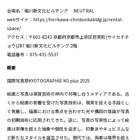
会場名：堀川新文化ビルヂング NEUTRAL
webサイト：
https://horikawa-shinbunkabldg.jp/rental-
space/
アクセス：〒602-8242 京都府京都市上京区皀莢町(サイカチチ
ョウ)287 堀川新文化ビルヂング 2階
電話番号： 075-431-5537
概要
国際写真祭KYOTOGRAPHIE KG plus 2025
絵画と写真は視覚芸術の枠内で共鳴し合うメディアである。古
くから絵画の影響を受けた写真技術は、現実を捉える手段とし
て発展し、描画における焦点を合わせた光や構図の理論が写真
の初期技術に応用されてきた。逆に、写真の写実性によって絵
画は実像を超えた抽象や個性を追求し、印象派やキュビズムな
ど新たなスタイルを誕生させた。現代では、両者は境界を超え