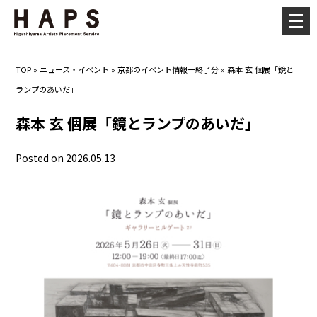
メ
ニ
ュ
TOP
»
ニュース・イベント
»
京都のイベント情報ー終了分
»
森本 玄 個展「鏡と
ー
ランプのあいだ」
を
開
森本 玄 個展「鏡とランプのあいだ」
く
Posted on 2026.05.13