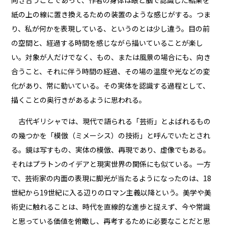
向き合うことであって、作者の身体は眼と脳で認識した結果を
紙の上の線に置き換えるための装置のような感じがする。つま
り、私が何かを表現している、というのとは少し違う。目の前
の空間と、経過する時間を感じながら描いていることが楽し
い。対象が人だけでなく、もの、または風景の場合にも、向き
合うこと、それに伴う時間の経過、その場の温度や光などの変
化があり、常に動いている。その実体を認識する過程として、
描くことの奥行きがあるように思われる。
古代ギリシャでは、現代で語られる「芸術」とよばれるもの
の幾つかを「模倣（ミメーシス）の技術」と呼んでいたとされ
る。鏡は写すもの、実体の模倣、再現であり、虚像でもある。
それはプラトンのイデアと現実世界の関係にも似ている。一方
で、芸術家の内面の表現に脚光が当たるようになったのは、18
世紀から19世紀に入る辺りのロマン主義以降という。美学や美
術史に触れることは、時代を直線的な進歩と捉えず、今や常識
と思っている価値を俯瞰し、再考するために必要なことだと思