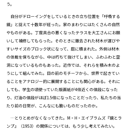
う。
自分がドローイングをしているときの立ち位置を「呼吸する
鏡」と捉えて十数年が経った。家のまわりにはたくさんの自然
やものがある。丁度具合の悪くなったテラスを大工さんにお願
いして補修してもらった。そのときに撤去された材木が運びや
すいサイズのブロック状になって、庭に積まれた。外側は材木
の体裁を保ちながら、中は朽ちて抜けてしまい、ふわふわと空
洞になっているものもあった。近作では、それらを積み木のよ
うにして組んでみた。目の前のモチーフから、世界で起きてい
ることをアナロジー的に展開することにも関心がある。それに
しても、学生の頃使っていた版画紙が4倍近くの値段になった
り、灯油の値段がほぼ1.5倍になったことだったり、私たちの当
たり前の日常が、こんなにも脆いものだったのか。
…とりとめがなくなってきた。M・H・エイブラムズ『鏡とラ
ンプ』（1953）の関係については、もう少し考えてみたい。