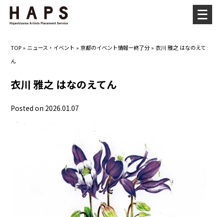
メ
ニ
ュ
TOP
»
ニュース・イベント
»
京都のイベント情報ー終了分
»
衣川 雅之 はなのえて
ー
ん
を
開
衣川 雅之 はなのえてん
く
Posted on 2026.01.07