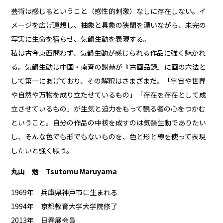
芸術は感じるということ（感性的刺激）なしに存在しない。イ
メージを広げ連想し、抽象と具象の狭間を漂いながら、未完の
写実に生命を宿らせ、気韻生動を表現する。
私は古今東西問わず、気韻生動が感じられる作品に強く魅かれ
る。気韻生動は中国・南斉の謝赫が『古画品録』に画の六法と
して第一にあげており、その解釈はさまざまだ。「宇宙や世界
や自然や万物を成り立たせているもの」「存在を存在として成
立させているもの」が生気と迫力をもって観る者の心をつかむ
ということ。自分の作品の中核を成すのは気韻生動でありたい
し、そんな色でも形でもないものを、色と形と線を使って表現
したいと強く願う。
丸山 勉 Tsutomu Maruyama
1969年 兵庫県神戸市に生まれる
1994年 京都教育大学大学院修了
2013年 日春展会員