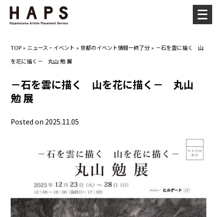
メ
ニ
ュ
TOP
»
ニュース・イベント
»
京都のイベント情報ー終了分
»
－石を雲に描く 山
ー
を花に描く－ 丸山 勉 展
を
開
－石を雲に描く 山を花に描く－ 丸山
く
勉 展
Posted on 2025.11.05