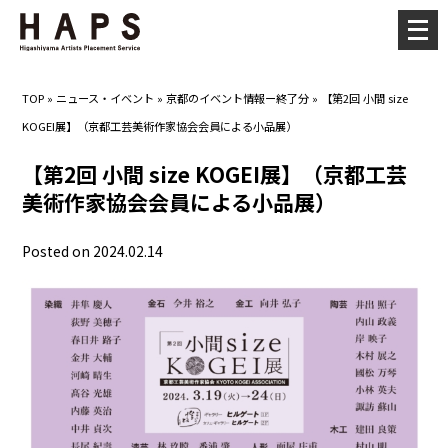
メ
ニ
ュ
TOP
»
ニュース・イベント
»
京都のイベント情報ー終了分
»
【第2回 小間 size
ー
KOGEI展】（京都工芸美術作家協会会員による小品展）
を
開
【第2回 小間 size KOGEI展】（京都工芸
く
美術作家協会会員による小品展）
Posted on 2024.02.14