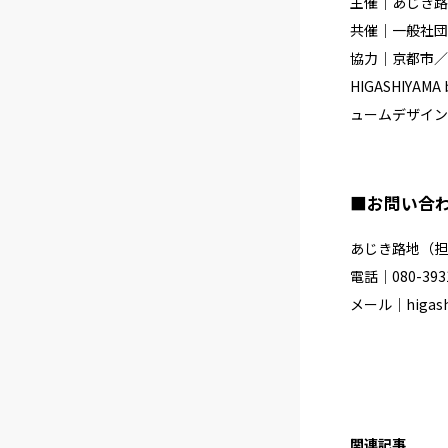
主催｜あじき路
共催｜一般社団
協力｜京都市／
HIGASHIYAM
ュームデザイン
■お問い合
あじき路地（担
電話｜080-3931
メール｜higashi
関連記事