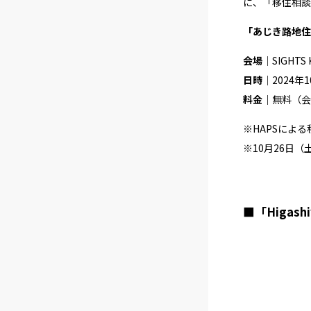
に、「移住相談
「あじき路地住
会場
｜SIGHT
日時
｜2024年
料金｜
無料（会
※HAPSによ
※10月26日
■「Higash