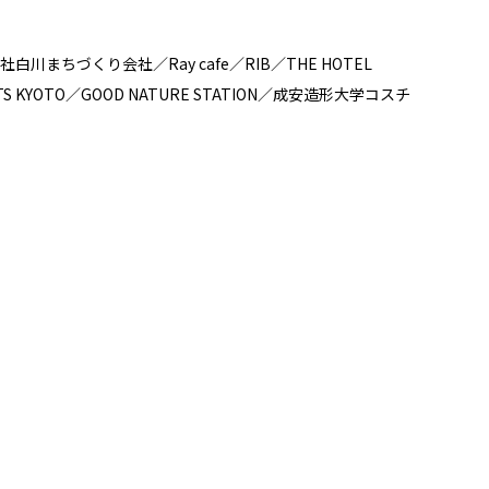
づくり会社／Ray cafe／RIB／THE HOTEL
IGHTS KYOTO／GOOD NATURE STATION／成安造形大学コスチ