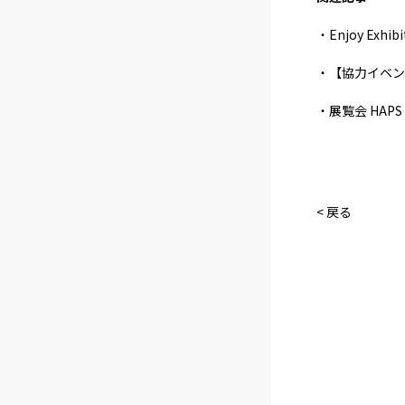
・Enjoy Exh
・【協力イベント】
・展覧会 HAPS
< 戻る