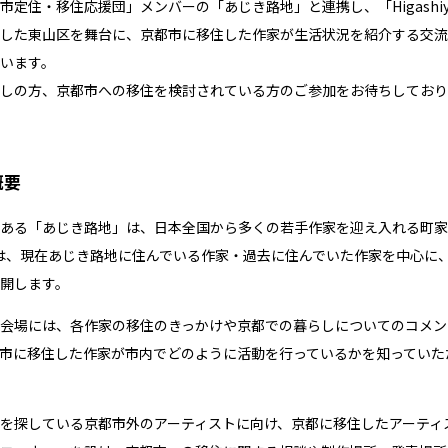
市定住・移住応援団」メンバーの「あじき路地」と連携し、「Higashiya
した東山区を舞台に、京都市に移住した作家が生活状況を紹介する交流
います。
しの方、京都市への移住を検討されている方のご参加をお待ちしており
概要
ある「あじき路地」は、日本全国から多くの若手作家を迎え入れる町家長屋と
s」では、現在あじき路地に住んでいる作家・過去に住んでいた作家を中心
開します。
会場には、各作家の移住のきっかけや京都での暮らしについてのコメン
市に移住した作家が市内でどのように活動を行っているかを知っていた
を探している京都市外のアーティストに向け、京都に移住したアーティ