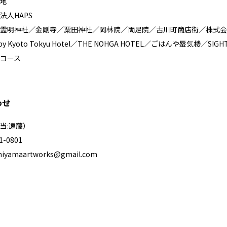
地
法人HAPS
霊明神社／金剛寺／粟田神社／岡林院／両足院／古川町商店街／株式会社白川まち
A by Kyoto Tokyu Hotel／THE NOHGA HOTEL／ごはんや蜃気楼／S
コース
わせ
当:遠藤）
-0801
yamaartworks@gmail.com