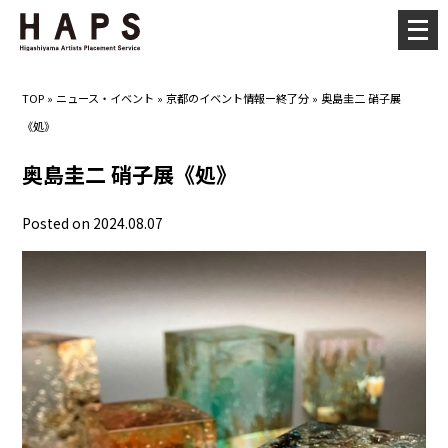
メ
ニ
ュ
TOP
»
ニュース・イベント
»
京都のイベント情報ー終了分
»
奥島圭二 硝子展
ー
《処》
を
開
奥島圭二 硝子展《処》
く
Posted on 2024.08.07