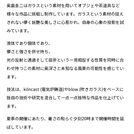
奥島圭二はガラスという素材を用いてオブジェや茶道具など
様々な作品に挑戦し制作しています。ガラスという素材の捉え
きれない儚く妖艶な美しさに心惹かれ、自身の心象の投影を試
みています。
液体であり個体であり、
儚さと強さを併せ持ち、
光の反射と透過そして屈折という一見相反する性質を同時に合
わせ持つこの素材に奥深さと未知なる風景の可能性を感じてい
ます。
技法は、kilncast (電気炉鋳造)やblow (吹きガラス)をベースに
独自の技術や研究を混合して一点一点独特な作品を仕上げてい
ます。
夏季の開催にあたり、暑さの和らぐ夕刻20時まで開催時間を延
ばしています。