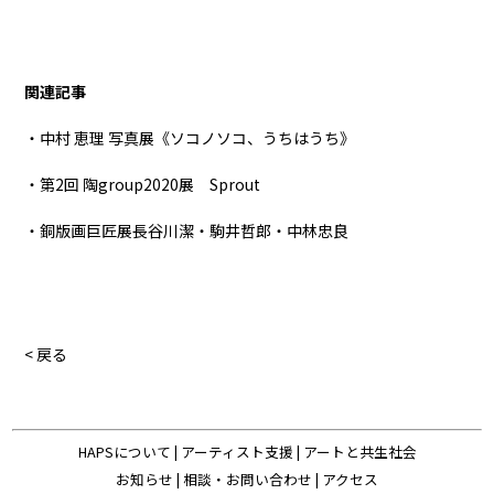
関連記事
・中村 恵理 写真展《ソコノソコ、うちはうち》
・第2回 陶group2020展 Sprout
・銅版画巨匠展長谷川潔・駒井哲郎・中林忠良
< 戻る
HAPSについて
|
アーティスト支援
|
アートと共生社会
お知らせ
|
相談・お問い合わせ
|
アクセス