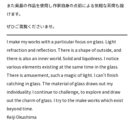
また奥島の作品を使用し作家自身の点前による気軽な茶席も設
けます。
ぜひご高覧くださいませ。
I make my works with a particular focus on glass. Light
refraction and reflection. There is a shape of outside, and
there is also an inner world. Solid and liquidness. I notice
various elements existing at the same time in the glass.
There is amusement, such a magic of light. I can’t finish
catching in glass. The material of glass draws out my
individuality. I continue to challenge, to explore and draw
out the charm of glass. I try to the make works which exist
beyond time.
Keiji Okushima