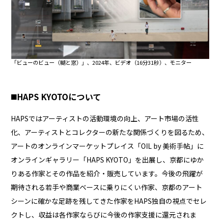
「ビューのビュー（糊と窓）」、2024年、ビデオ（16分31秒）、モニター
◼️HAPS KYOTOについて
HAPSではアーティストの活動環境の向上、アート市場の活性
化、アーティストとコレクターの新たな関係づくりを図るため、
アートのオンラインマーケットプレイス「
OIL by 美術手帖
」に
オンラインギャラリー「
HAPS KYOTO
」を出展し、京都にゆか
りある作家とその作品を紹介・販売しています。今後の飛躍が
期待される若手や商業ベースに乗りにくい作家、京都のアート
シーンに確かな足跡を残してきた作家をHAPS独自の視点でセレ
クトし、収益は各作家ならびに今後の作家支援に還元されま