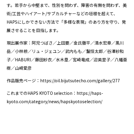
す。若手から中堅まで、性別を問わず、障害の有無を問わず、美
術/工芸やハイアート/サブカルチャーなどの垣根を超えて、
HAPSにしかできない方法で「多様な表現」のあり方を守り、発
展させることを目指します。
現出展作家：阿児つばさ／上田要／金氏徹平／清水宏章／黒川
岳／小林椋／リュ・ジェユン／武内もも／鬣恒太郎／谷澤紗和
子／HABURI／藤田紗衣／水木塁／宮崎竜成／迎英里子／八幡亜
樹／山﨑愛彦
作品販売ページ：
https://oil.bijutsutecho.com/gallery/277
これまでのHAPS KYOTO selection：
https://haps-
kyoto.com/category/news/hapskyotoselection/