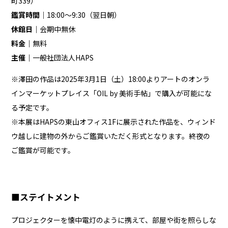
町339）
鑑賞時間｜
18:00〜9:30（翌日朝）
休館日｜
会期中無休
料金｜
無料
主催｜
一般社団法人HAPS
※澤田の作品は2025年3月1日（土）18:00よりアートのオンラ
インマーケットプレイス「
OIL by 美術⼿帖
」で購入が可能にな
る予定です。
※本展はHAPSの東山オフィス1Fに展示された作品を、ウィンド
ウ越しに建物の外からご鑑賞いただく形式となります。終夜の
ご鑑賞が可能です。
■ステイトメント
プロジェクターを懐中電灯のように携えて、部屋や街を照らしな