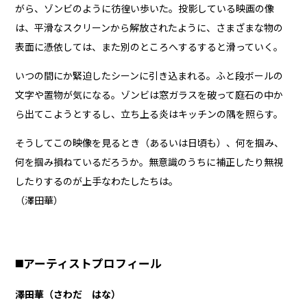
がら、ゾンビのように彷徨い歩いた。投影している映画の像
は、平滑なスクリーンから解放されたように、さまざまな物の
表面に憑依しては、また別のところへするすると滑っていく。
いつの間にか緊迫したシーンに引き込まれる。ふと段ボールの
文字や置物が気になる。ゾンビは窓ガラスを破って庭石の中か
ら出てこようとするし、立ち上る炎はキッチンの隅を照らす。
そうしてこの映像を見るとき（あるいは日頃も）、何を掴み、
何を掴み損ねているだろうか。無意識のうちに補正したり無視
したりするのが上手なわたしたちは。
（澤田華）
◼️アーティストプロフィール
澤田華（さわだ はな）