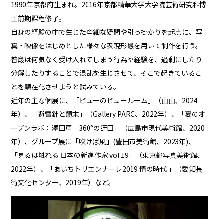
1990年京都府生まれ。2016年京都精華大学大学院芸術研究科博
士前期課程修了。
自身の経験の中で生じた些細な疑問や引っ掛かりを起点に、写
真・映像をはじめとした様々な表現形態を用いて制作を行う。
普段は何気なく受け入れてしまう行為や経験を、過剰にしたり
分解したりすることで混乱を生じさせて、そこで起きているこ
とを顕在化させようと試みている。
近年の主な個展に、「ビューのビュールーム」（山山、2024
年）、「避雷針と顛末」（Gallery PARC、2022年）、「夏のオ
ープンラボ：澤田華 360°の迂回」（広島市現代美術館、2020
年）、グループ展に「吹けば風」(豊田市美術館、2023年)、
「見るは触れる 日本の新進作家 vol.19」（東京都写真美術館、
2022年）、「あいちトリエンナーレ2019 情の時代 」（愛知芸
術文化センター、2019年）など。