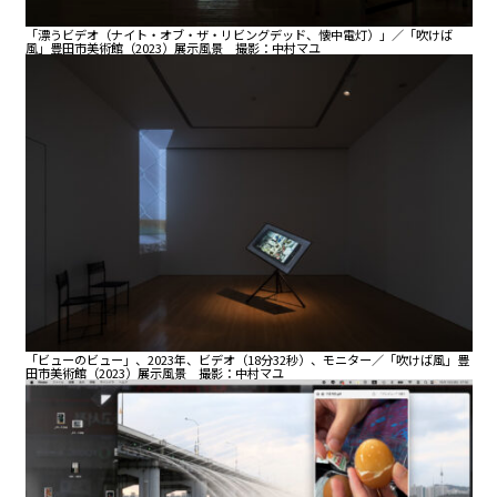
「漂うビデオ（ナイト・オブ・ザ・リビングデッド、懐中電灯）」／「吹けば
風」豊田市美術館（2023）展示風景 撮影：中村マユ
「ビューのビュー」、2023年、ビデオ（18分32秒）、モニター／「吹けば風」豊
田市美術館（2023）展示風景 撮影：中村マユ