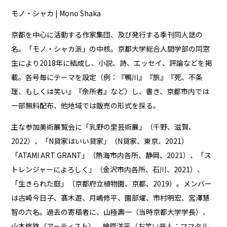
モノ・シャカ | Mono Shaka
京都を中心に活動する作家集団、及び発行する季刊同人誌の
名。「モノ・シャカ派」の中核。京都大学総合人間学部の同窓
生により2018年に結成し、小説、詩、エッセイ、評論などを掲
載。各号毎にテーマを設定（例：『鴨川』『旅』『死、不条
理、もしくは笑い』『余所者』など）し、書き、京都市内では
一部無料配布、他地域では販売の形式を採る。
主な参加美術展覧会に「乳野の里芸術展」（千野、滋賀、
2022）、「N貸家はいい貸家」（N貸家、東京、2021）
「ATAMI ART GRANT」（熱海市内各所、静岡、2021）、「ス
トレンジャーによろしく」（金沢市内各所、石川、2021）、
「生きられた庭」（京都府立植物園、京都、2019）。メンバー
は古崎今日子、髙木遊、月嶋修平、園部燿、市村明宏、宮澤慧
智の六名。過去の寄稿者に、山極壽一（当時京都大学学長）、
山本修路（アーティスト）、檜原洋平（お笑い芸人：ママタル