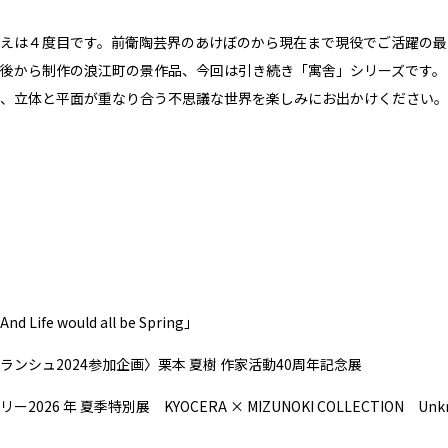
えは４度目です。前衛陶芸界のあけぼのから現在まで現役でご活躍の最
後から制作の浪江町の景作品、今回は引き続き「寓舎」シリーズです。
、立体と平面が重なり合う不思議な世界を楽しみにお出かけください。
Life would all be Spring」
ランシュ2024参加企画〉栗本 夏樹 作家活動40周年記念展
026 年 夏季特別展 KYOCERA × MIZUNOKI COLLECTION Unknow