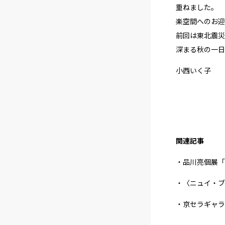
重ねました。
楽空間へのお迎
前回は東北震災
深まる秋の一日
小西いく子
関連記事
・品川亮個展「And 
・〈ニュイ・ブ
・京セラギャラリー2