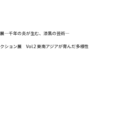
展―千年の炎が生む、漆黒の芸術―
クション展 Vol.2 東南アジアが育んだ多様性