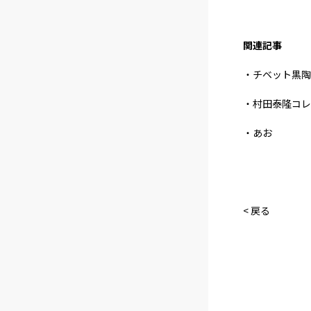
関連記事
・チベット黒陶
・村田泰隆コレ
・あお
< 戻る