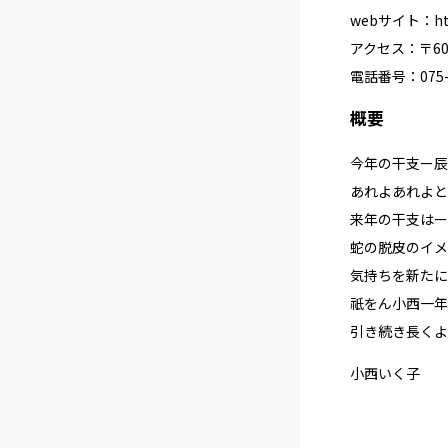
webサイト：
h
アクセス：〒60
電話番号：075-5
概要
今年の干支ー辰
あれよあれよと
来年の干支はー
蛇の脱皮のイメ
気持ちを新たに
祇をん小西一年
引き続き長くよ
小西いく子