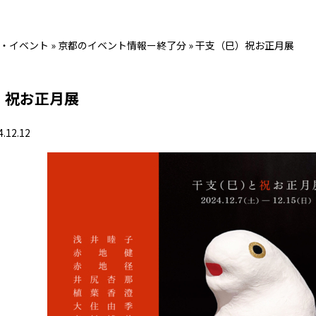
・イベント
»
京都のイベント情報ー終了分
»
干支（巳）祝お正月展
）祝お正月展
4.12.12