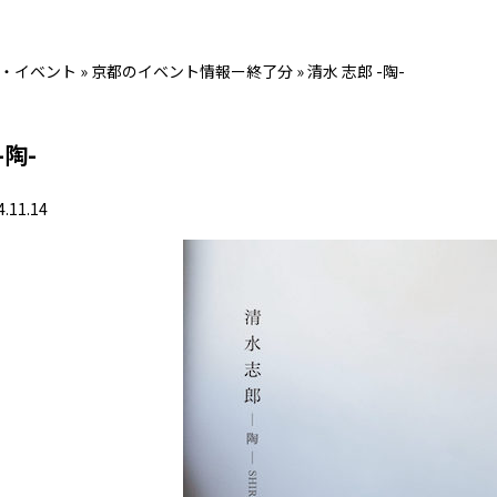
・イベント
»
京都のイベント情報ー終了分
»
清水 志郎 -陶-
-陶-
4.11.14