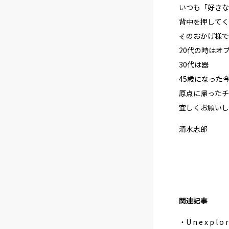
いつも「好きな
背中を押してく
そのおかげ様で
20代の時はオ
30代は器
45歳になった
原点に帰ったチ
宜しくお願いし
清水志郎
関連記事
・U n e x p l o r