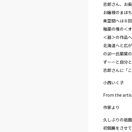
志郎さん、お奥
お嬢様のまほち
楽空間へは８回
釉薬の塊の＜オ
＜器＞の作品へ
北海道ヘと広が
の卯一氏築窯の
ずーーと自分と
志郎さんに「こ
小西いく子
From the artis
作家より
久しぶりの祇園
初個展をさせて