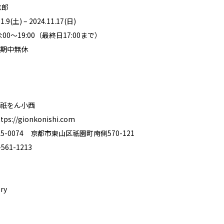
志郎
9(土) – 2024.11.17(日)
00〜19:00（最終日17:00まで）
期中無休
祇をん小西
ttps://gionkonishi.com
5-0074 京都市東山区祇園町南側570-121
61-1213
ry