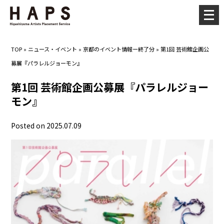
メ
ニ
ュ
TOP
»
ニュース・イベント
»
京都のイベント情報ー終了分
»
第1回 芸術館企画公
ー
募展『パラレルジョーモン』
を
開
第1回 芸術館企画公募展『パラレルジョー
く
モン』
Posted on 2025.07.09