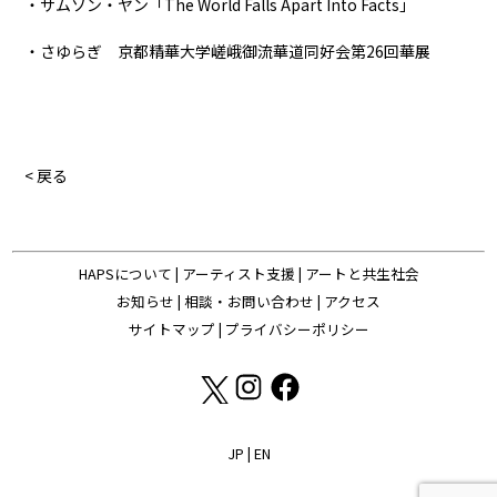
・サムソン・ヤン「The World Falls Apart Into Facts」
・さゆらぎ 京都精華大学嵯峨御流華道同好会第26回華展
< 戻る
HAPSについて
|
アーティスト支援
|
アートと共生社会
お知らせ
|
相談・お問い合わせ
|
アクセス
サイトマップ
|
プライバシーポリシー
JP
|
EN