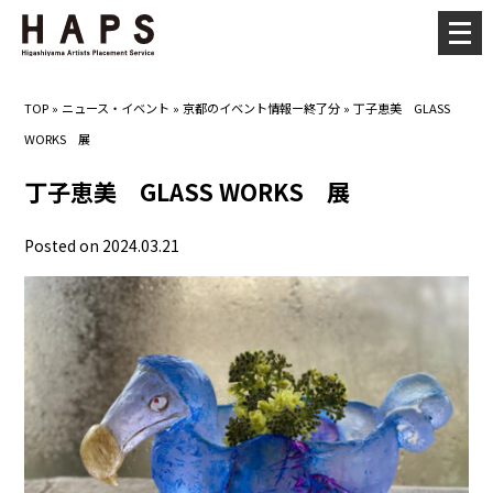
メ
ニ
ュ
TOP
»
ニュース・イベント
»
京都のイベント情報ー終了分
»
丁子恵美 GLASS
ー
WORKS 展
を
開
丁子恵美 GLASS WORKS 展
く
Posted on 2024.03.21