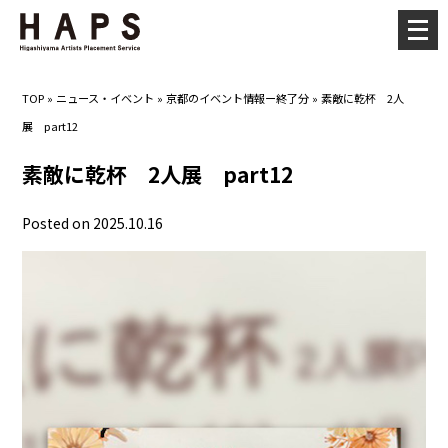
メ
ニ
ュ
TOP
»
ニュース・イベント
»
京都のイベント情報ー終了分
»
素敵に乾杯 2人
ー
展 part12
を
開
素敵に乾杯 2人展 part12
く
Posted on 2025.10.16