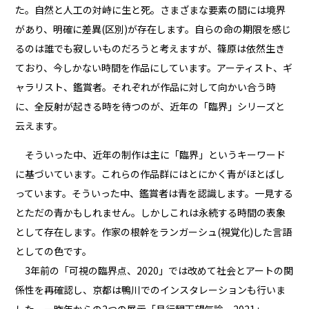
た。自然と人工の対峙に生と死。さまざまな要素の間には境界
があり、明確に差異(区別)が存在します。自らの命の期限を感じ
るのは誰でも寂しいものだろうと考えますが、篠原は依然生き
ており、今しかない時間を作品にしています。アーティスト、ギ
ャラリスト、鑑賞者。それぞれが作品に対して向かい合う時
に、全反射が起きる時を待つのが、近年の「臨界」シリーズと
云えます。
そういった中、近年の制作は主に「臨界」というキーワード
に基づいています。これらの作品群にはとにかく青がほとばし
っています。そういった中、鑑賞者は青を認識します。一見する
とただの青かもしれません。しかしこれは永続する時間の表象
として存在します。作家の根幹をランガーシュ(視覚化)した言語
としての色です。
3年前の「可視の臨界点、2020」では改めて社会とアートの関
係性を再確認し、京都は鴨川でのインスタレーションも行いま