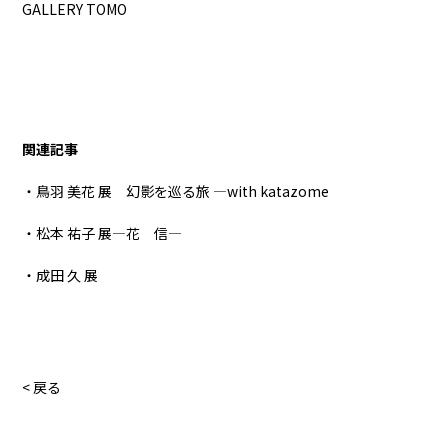
GALLERY TOMO
関連記事
・鳥羽 美花 展 幻影を巡る旅 ―with katazome
・松本 祐子 展―花 信―
・成田 久 展
< 戻る