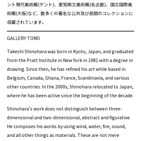
ント現代美術館(ゲント)、愛知県立美術館(名古屋)、国立国際美
術館(大阪)など、数多くの著名な公共及び民間のコレクションに
収蔵されています。
GALLERY TOMO
Takeshi Shinohara was born in Kyoto, Japan, and graduated
from the Pratt Institute in New York in 1981 with a degree in
drawing. Since then, he has refined his art while based in
Belgium, Canada, Ghana, France, Scandinavia, and various
other countries. In the 2000s, Shinohara relocated to Japan,
where he has been active since the beginning of the decade.
Shinohara’s work does not distinguish between three-
dimensional and two-dimensional, abstract and figurative.
He composes his works by using wind, water, fire, sound,
and all other things as materials. These are not mere