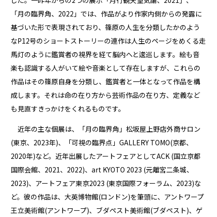
した。一昨年からの2つの展示「月行観天望気論、2021」、
「月の臨界角、2022」では、作品がより作家内側からの発露に
基づいた形で表現されており、篠原の人生を分類したかのよう
なP12号のショートストーリーの連作は人生のページをめくる走
馬灯のように鑑賞者の視界を経て脳内へと逡巡します。絵も音
楽も認識する人がいて絵や音楽として存在しますが、これらの
作品はその篠原自身を分類し、鑑賞者と一体となって作品を構
成します。それは命の在り方から芸術作品の在り方、定義など
も見直すきっかけをくれるものです。
近年の主な個展は、「月の臨界角」松坂屋上野店外商サロン
(東京、2023年)、「可視の臨界点」GALLERY TOMO(京都、
2020年)など。近年出展したアートフェアとしてACK (国立京都
国際会館、2021、2022)、art KYOTO 2023 (元離宮二条城、
2023)、アートフェア東京2023 (東京国際フォーラム、2023)な
ど。彼の作品は、大英博物館(ロンドン)を筆頭に、アントワープ
王立美術館(アントワープ)、ブダペスト美術館(ブダペスト)、ゲ