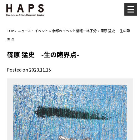
メ
ニ
ュ
TOP
»
ニュース・イベント
»
京都のイベント情報ー終了分
»
篠原 猛史 -生の臨
ー
界点-
を
開
篠原 猛史 -生の臨界点-
く
Posted on 2023.11.15