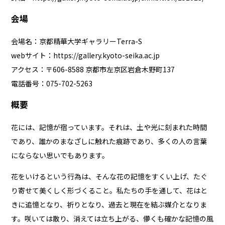
会場
会場名：京都精華大学ギャラリーTerra-S
webサイト：
https://gallery.kyoto-seika.ac.jp
アクセス：〒606-8588 京都市左京区岩倉木野町137
電話番号：075-702-5263
概要
花には、記憶が宿っています。それは、土や光に刻まれた時間
であり、誰かのまなざしに触れた痕跡であり、多くの人の言葉
にならない思いでもあります。
花をいけるという行為は、そんな花の記憶をすくい上げ、たぐ
り寄せて美くしく形づくること。私たちの手を通して、花はと
きに追憶となり、祈りとなり、過去と現在を結ぶ媒介となりま
す。咲いては散り、消えては立ち上がる、儚くも確かな記憶の風