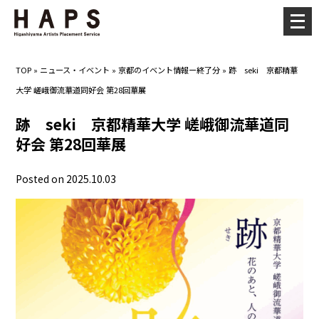
メ
ニ
ュ
TOP
»
ニュース・イベント
»
京都のイベント情報ー終了分
»
跡 seki 京都精華
ー
大学 嵯峨御流華道同好会 第28回華展
を
開
跡 seki 京都精華大学 嵯峨御流華道同
く
好会 第28回華展
Posted on 2025.10.03